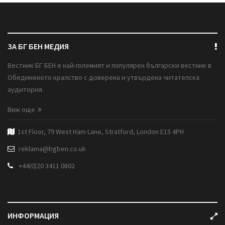
ЗА БГ БЕН МЕДИЯ
Вестник БГ БЕН е най-големият и популярен български вестник в
Обединеното кралство с доверена и утвърдена читателска
аудитория.
Виж още
1st Floor, 79 West Ham Lane, Stratford, London E15 4PH
reklama@bgben.co.uk
+44(0)20 3411 0802
ИНФОРМАЦИЯ