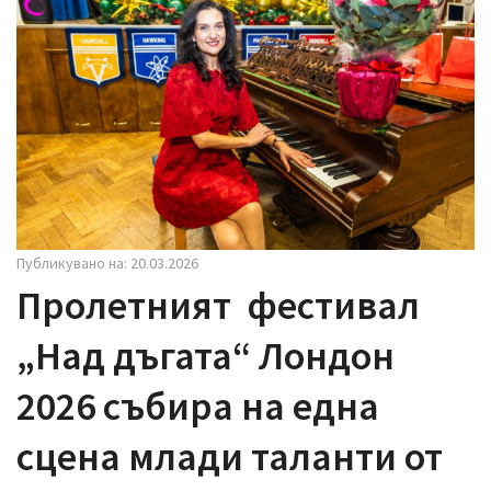
i
g
a
t
i
o
n
Публикувано на: 20.03.2026
Пролетният фестивал
„Над дъгата“ Лондон
2026 събира на една
сцена млади таланти от