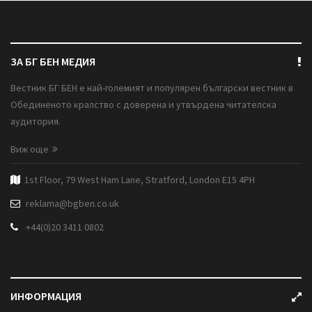
ЗА БГ БЕН МЕДИЯ
Вестник БГ БЕН е най-големият и популярен български вестник в
Обединеното кралство с доверена и утвърдена читателска
аудитория.
Виж още
1st Floor, 79 West Ham Lane, Stratford, London E15 4PH
reklama@bgben.co.uk
+44(0)20 3411 0802
ИНФОРМАЦИЯ