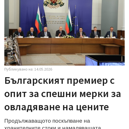
i
g
a
t
i
o
n
Публикувано на: 14.05.2026
Българският премиер с
опит за спешни мерки за
овладяване на цените
Продължаващото поскъпване на
хранителните стоки и намаляващата