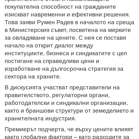
покупателна способност на гражданите
изискват навременни и ефективни решения.
Това заяви Румен Радев в началото на среща
в Министерския съвет, посветена на мерките
за овладяване на цените. С нея с
е постав
я
начало на открит диалог между
институциите, бизнеса и синдикатите с цел
постигане на справедливи цени и
изработване на дългосрочна стратегия за
сектора на храните.
В дискусията участват представители на
правителството, регулаторни органи,
работодателски и синдикални организации,
както и браншови структури от земеделието и
хранителната индустрия.
Премиерът подчерта, че върху цените влияят
както глобални фактори – като разходите за