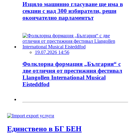
Изцяло машинно гласуване ще има в
секции с над 300 избиратели, реши
окончателно парламентът
19.07.2026 14:56
Фолклорна формация „България“ с
две отличия от престижния фестивал
Llangollen International Musical
Eisteddfod
Единствено в БГ БЕН