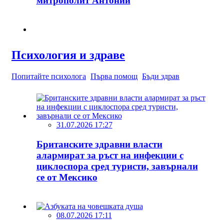
митрополит Антоний
Психология и здраве
Попитайте психолога
Първа помощ
Бъди здрав
31.07.2026 17:27
Британските здравни власти
алармират за ръст на инфекции с
циклоспора сред туристи, завърнали
се от Мексико
08.07.2026 17:11