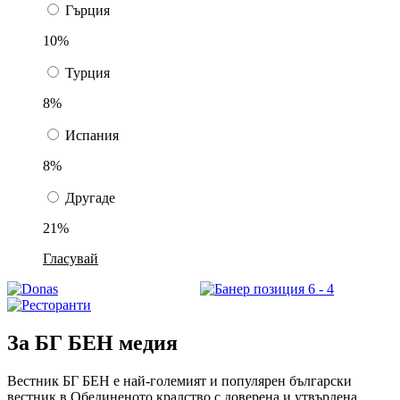
Гърция
10%
Турция
8%
Испания
8%
Другаде
21%
Гласувай
За БГ БЕН медия
Вестник БГ БЕН е най-големият и популярен български
вестник в Обединеното кралство с доверена и утвърдена