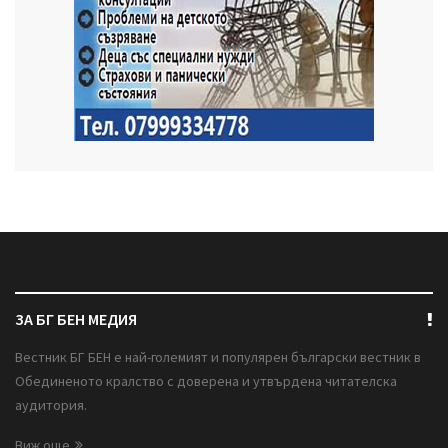
ЗА БГ БЕН МЕДИЯ
Вестник БГ БЕН е най-големият и популярен български вестник в
Обединеното кралство с доверена и утвърдена читателска
аудитория.
Виж още