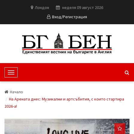
Лондон
неделя 09 август 2026
Вход/Регистрация
T
o
g
Начало
g
На Арената днес: Музикални и артсъбития, с които стартира
l
2026-а!
e
N
a
v