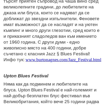
търсят приятен съпровод на чаша вино сред
великолепните градини, до любителите на
джаза или блуса, които се надяват да се
доближат до звездни изпълнители. Феновете
имат възможност да се насладят и на уютен
къмпинг и много други глезотии, сред които е
и приказният сладоледов ван към имението
от 1960 година. С други думи - едно
живописно място на 400 години, добре
съчетано с класния Jazz § Blues Festival!
Инфо тук:
www.burtonagnes.com/Jazz_Festival.html
Upton
Blues
Festival
Няма как да подминем и любителите на
блуса. Upton
Blues
Festival
е най-големият и
най-добър безплатен блус фестивал във
Великобритания, който вече 25 години радва