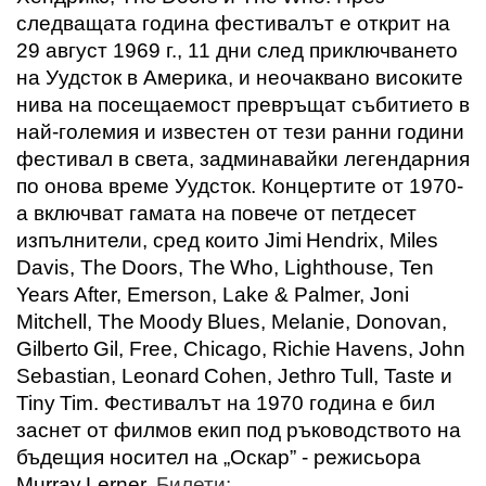
следващата година фестивалът е открит на
29 август 1969 г., 11 дни след приключването
на Уудсток в Америка, и неочаквано високите
нива на посещаемост превръщат събитието в
най-големия и известен от тези ранни години
фестивал в света, задминавайки легендарния
по онова време Уудсток. Концертите от 1970-
а включват гамата на повече от петдесет
изпълнители, сред които
Jimi
Hendrix
,
Miles
Davis
,
The
Doors
,
The
Who
,
Lighthouse
,
Ten
Years
After
,
Emerson
,
Lake
&
Palmer
,
Joni
Mitchell
,
The
Moody
Blues
,
Melanie
,
Donovan
,
Gilberto
Gil
,
Free
,
Chicago
,
Richie
Havens
,
John
Sebastian
,
Leonard
Cohen
,
Jethro
Tull
,
Taste
и
Tiny
Tim
. Фестивалът на 1970 година е бил
заснет от филмов екип под ръководството на
бъдещия носител на „Оскар” - режисьора
Murray
Lerner
.
Билети: