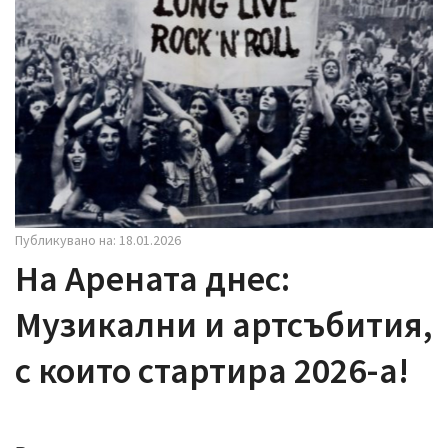
i
g
a
t
i
o
n
Публикувано на: 18.01.2026
На Арената днес:
Музикални и артсъбития,
с които стартира 2026-а!