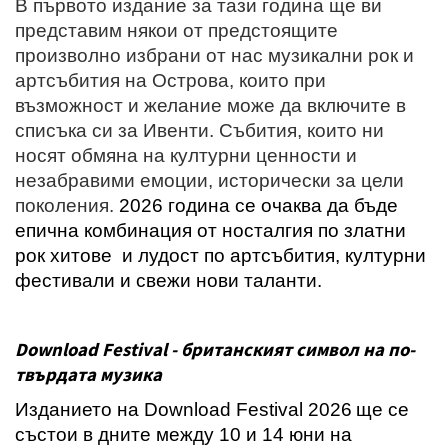
В първото издание за тази година ще ви
представим някои от предстоящите
произволно избрани от нас музикални рок и
артсъбития на Острова, които при
възможност и желание може да включите в
списъка си за Ивенти. Събития, които ни
носят обмяна на културни ценности и
незабравими емоции, исторически за цели
поколения.
2026 година се очаква да бъде
епична комбинация от носталгия по златни
рок хитове и лудост по артсъбития, културни
фестивали и свежи нови таланти.
Download
Festival
- британският символ на по-
твърдата музика
Изданието на Download Festival
2026
ще се
състои в дните между 10 и 14 юни на