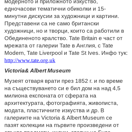
модерното и приложното изкуство,
едночасови тематични обиколки и 15-
минутни дискусии за художници и картини.
Представени са не само британски
художници, но и творци, които са работили в
Обединеното кралство. Tate Britain е част от
мрежата от галерии Tate в Англия, с Tate
Modern, Tate Liverpool и Tate St Ives. Инфо тук:
http://www.tate.org.uk
Victoria& Albert
Museum
Музеят отваря врати през 1852 г. и по време
на съществуването си е бил дом на над 4,5
милиона експоната от сферата на
архитектурата, фотографията, живописта,
модата, пластичните изкуства и др. В
галериите на Victoria
&
Albert
Museum
се
пазят колекции на първите произведени от