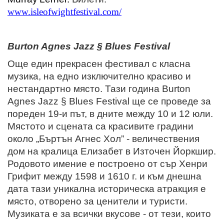
www
.
isleofwightfestival
.
com
/
Burton Agnes Jazz § Blues Festival
Още един прекрасен фестивал с класна
музика, на едно изключително красиво и
нестандартно място. Тази година Burton
Agnes Jazz § Blues Festival ще се проведе за
пореден 19-и път, в дните между 10 и 12 юли.
Мястото и сцената са красивите градини
около „Бъртън Агнес Хол” - величествения
дом на кралица Елизабет в Източен Йоркшир.
Родовото имение е построено от сър Хенри
Грифит между 1598 и 1610 г. и към днешна
дата тази уникална историческа атракция е
място, отворено за ценители и туристи.
Музиката е за всички вкусове - от тези, които