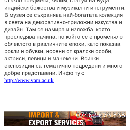
стъкло предмети, килим, статуи на Буда,
индийски божества и музикални инструменти.
В музея се съхранява най-богатата колекция
в света на декоративно-приложни изкуства и
дизайн. Там се намира и изложба, която
проследява начина, по който се е променяло
облеклото в различните епохи, като показва
рокли и обувки, носени от кралски особи,
актриси, певици и манекени. Всички
експозиции са тематично подредени и много
добре представени. Инфо тук:
http://www.vam.ac.uk