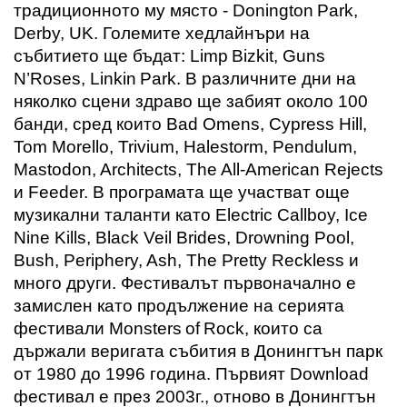
традиционното му място -
Donington
Park
,
Derby
,
UK
. Големите хедлайнъри на
събитието ще бъдат:
Limp
Bizkit
,
Guns
N
’
Roses
,
Linkin
Park
. В различните дни на
няколко сцени здраво ще забият около 100
банди, сред които Bad Omens, Cypress Hill,
Tom Morello, Trivium, Halestorm, Pendulum,
Mastodon, Architects, The All-American Rejects
и Feeder. В програмата ще участват още
музикални таланти като Electric Callboy, Ice
Nine Kills, Black Veil Brides, Drowning Pool,
Bush, Periphery, Ash, The Pretty Reckless и
много други.
Фестивалът първоначално е
замислен като продължение на серията
фестивали
Monsters
of
Rock
, които са
държали веригата събития в Донингтън парк
от 1980 до 1996 година. Първият
Download
фестивал е през 2003г., отново в Донингтън