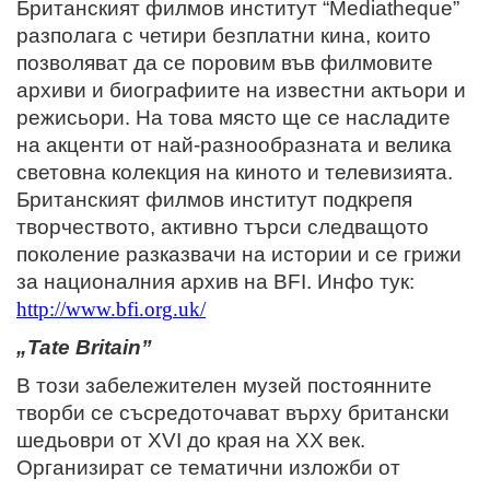
Британският филмов институт “Mediatheque”
разполага с четири безплатни кина, които
позволяват да се поровим във филмовите
архиви и биографиите на известни актьори и
режисьори. На това място ще се насладите
на акценти от най-разнообразната и велика
световна колекция на киното и телевизията.
Британският филмов институт подкрепя
творчеството, активно търси следващото
поколение разказвачи на истории и се грижи
за националния архив на BFI
. Инфо тук:
http
://
www
.
bfi
.
org
.
uk
/
„Tate Britain”
В този забележителен музей постоянните
творби се съсредоточават върху британски
шедьоври от ХVI
до края на
XX
век.
Организират се тематични изложби от