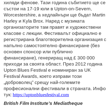
хиляди фенове. Тази година събитието ще се
състои на 17-19 юли в
Upton
-
on
-
Severn
,
Worcestershire
,
a
хедлайнъри ще бъдат Martin
Harley и Kyla Brox. Наред с музиката
организаторите там правят и художествени
класове с лекции. Фестивалът официално е
регистрирана благотворителна организация с
напълно самостоятелно финансиране (без
основен спонсор или публично
финансиране), генериращ над £ 300 000
приходи за своята област. През 2012 година
Upton
Blues
Festival
е номиниран за
UK
Festival
Awards
, което изправи този
„доброволец” срещу най-големите
професионални фестивали в страната. Инфо
тук:
https://uptonbluesfestival.com
British
Film
Institute
’
s
Mediatheque