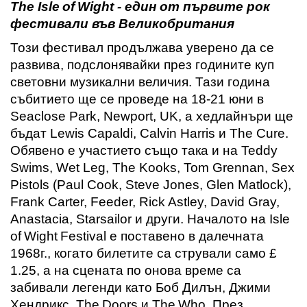
The
Isle
of
Wight
- един от първите рок
фестивали във Великобритания
Този фестивал продължава уверено да се
развива, подслонявайки през годините куп
световни музикални величия. Тази година
събитието ще се проведе на 18-21 юни в
Seaclose Park, Newport, UK, а хедлайнъри ще
бъдат Lewis Capaldi, Calvin Harris и The Cure.
Обявено е участието също така и на Teddy
Swims, Wet Leg, The Kooks, Tom Grennan, Sex
Pistols (Paul Cook, Steve Jones, Glen Matlock),
Frank Carter, Feeder, Rick Astley, David Gray,
Anastacia, Starsailor и други. Началото на
Isle
of
Wight
Festival
е поставено в далечната
1968г., когато билетите са стрували само £
1.25, а на сцената по онова време са
забивали легенди като Боб Дилън, Джими
Хендрикс,
The
Doors
и
The
Who
. През