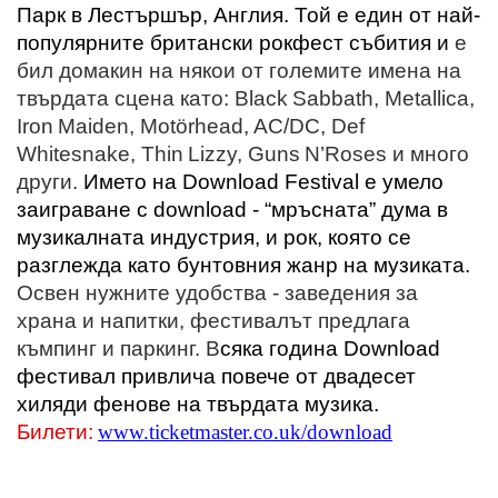
Парк в Лестършър, Англия. Той е един от най-
популярните британски рокфест събития и
е
бил домакин на някои от големите имена на
твърдата сцена като:
Black
Sabbath
,
Metallica
,
Iron
Maiden
,
Mot
ö
rhead
,
AC
/
DC
,
Def
Whitesnake
,
Thin
Lizzy
,
Guns
N
’
Roses
и много
други.
Името на
Download Festival
е умело
заиграване с
download
- “мръсната” дума в
музикалната индустрия, и рок, която се
разглежда като бунтовния жанр на музиката.
Освен нужните удобства - заведения за
храна и напитки, фестивалът предлага
къмпинг и паркинг. В
сяка
година
Download
фестивал привлича повече от двадесет
хиляди фенове на твърдата музика.
Билети:
www
.
ticketmaster
.
co
.
uk
/
download