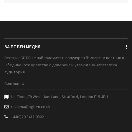
ЗА БГ БЕН МЕДИЯ
Вестник БГ БЕН е най-големият и популярен български вестник в
Обединеното кралство с доверена и утвърдена читателска
аудитория.
Виж още
1st Floor, 79 West Ham Lane, Stratford, London E15 4PH
reklama@bgben.co.uk
+44(0)20 3411 0802