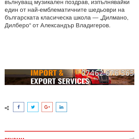
вълнуващ музикален поздрав, изпълнявайки
един от най-емблематичните шедьоври на
българската класическа школа — „Дилмано,
Дилберо“ от Александър Владигеров.